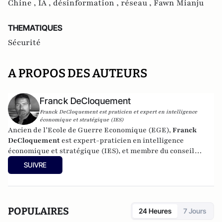
Chine ,
IA ,
désinformation ,
réseau ,
Fawn Mianju
THEMATIQUES
Sécurité
A PROPOS DES AUTEURS
Franck DeCloquement
Franck DeCloquement est praticien et expert en intelligence
économique et stratégique (IES)
Ancien de l’Ecole de Guerre Economique (EGE),
Franck
DeCloquement
est expert-praticien en intelligence
économique et stratégique (IES), et membre du conseil
scientifique de l’Institut d’Études de Géopolitique
SUIVRE
Appliquée - EGA. Il intervient comme conseil en appui aux
directions d'entreprises implantées en France et à
l'international, dans des environnements concurrentiels et
complexes. Membre du CEPS, de la CyberTaskforce et du
POPULAIRES
24 Heures
7 Jours
Cercle K2, il est aussi spécialiste des problématiques ayant