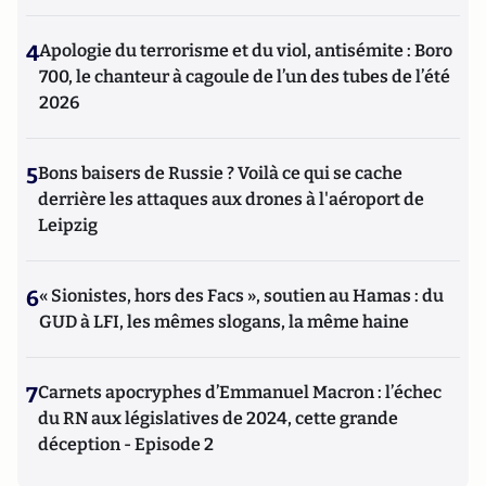
protection de l'information en ligne » du « Manuel
d'intelligence économique » paru en 2020 aux Presses
4
Apologie du terrorisme et du viol, antisémite : Boro
Universitaires de France (PUF).
700, le chanteur à cagoule de l’un des tubes de l’été
2026
5
Bons baisers de Russie ? Voilà ce qui se cache
derrière les attaques aux drones à l'aéroport de
Leipzig
6
« Sionistes, hors des Facs », soutien au Hamas : du
GUD à LFI, les mêmes slogans, la même haine
7
Carnets apocryphes d’Emmanuel Macron : l’échec
du RN aux législatives de 2024, cette grande
déception - Episode 2