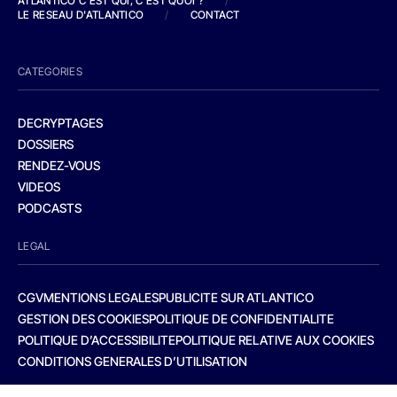
ATLANTICO C'EST QUI, C'EST QUOI ?
/
LE RESEAU D'ATLANTICO
/
CONTACT
CATEGORIES
DECRYPTAGES
DOSSIERS
RENDEZ-VOUS
VIDEOS
PODCASTS
LEGAL
CGV
MENTIONS LEGALES
PUBLICITE SUR ATLANTICO
GESTION DES COOKIES
POLITIQUE DE CONFIDENTIALITE
POLITIQUE D’ACCESSIBILITE
POLITIQUE RELATIVE AUX COOKIES
CONDITIONS GENERALES D’UTILISATION