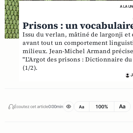
A LA U
Prisons : un vocabulair
Issu du verlan, mâtiné de largonji et 
avant tout un comportement linguist
milieux. Jean-Michel Armand précise c
"L'Argot des prisons : Dictionnaire d
(1/2).
J
Aa
100%
Écoutez cet article
0:00min
Aa