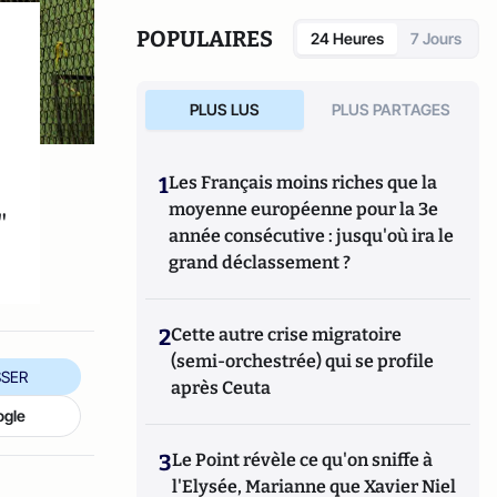
POPULAIRES
24 Heures
7 Jours
PLUS LUS
PLUS PARTAGES
1
Les Français moins riches que la
moyenne européenne pour la 3e
"
année consécutive : jusqu'où ira le
grand déclassement ?
2
Cette autre crise migratoire
(semi-orchestrée) qui se profile
SER
après Ceuta
ogle
3
Le Point révèle ce qu'on sniffe à
l'Elysée, Marianne que Xavier Niel