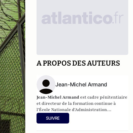
A PROPOS DES AUTEURS
Jean-Michel Armand
Jean-Michel Armand
est cadre pénitentiaire
et directeur de la formation continue à
l'
École Nationale d'Administration
Pénitentiaire
(ENAP). Il est l'auteur du livre
SUIVRE
"L'Argot des prisons : Dictionnaire du jargon
taulard & maton du bagne à nos jours".