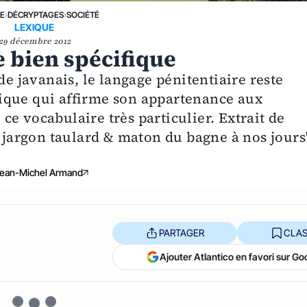
NE
›
DÉCRYPTAGES
›
SOCIÉTÉ
LEXIQUE
29 décembre 2012
e bien spécifique
de javanais, le langage pénitentiaire reste
ique qui affirme son appartenance aux
e vocabulaire très particulier. Extrait de
u jargon taulard & maton du bagne à nos jours
ean-Michel Armand
PARTAGER
CLAS
Ajouter Atlantico en favori sur Go