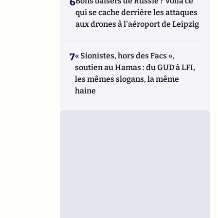
6
Bons baisers de Russie ? Voilà ce
qui se cache derrière les attaques
aux drones à l'aéroport de Leipzig
7
« Sionistes, hors des Facs »,
soutien au Hamas : du GUD à LFI,
les mêmes slogans, la même
haine