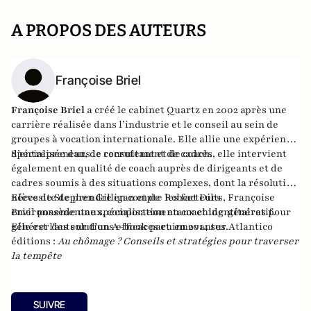
A PROPOS DES AUTEURS
Françoise Briel
Françoise Briel
a créé le cabinet Quartz en 2002 après une
carrière réalisée dans l’industrie et le conseil au sein de
groupes à vocation internationale. Elle allie une expérience
d’entrepreneur, de consultant et de coach.
Spécialisée dans le recrutement de cadres, elle intervient
également en qualité de coach auprès de dirigeants et de
cadres soumis à des situations complexes, dont la résolution
nécessite de prendre en compte les facteurs
Elève de Stephen Gilligan et de Robert Dilts, Françoise
environnementaux, comportementaux et identitaires pour
Briel possède une spécialisation en coaching génératif.
générer des solutions efficaces et innovantes.
Elle est l'auteur d'un A-book paru en 2014 sur
Atlantico
éditions
:
Au chômage ? Conseils et stratégies pour traverser
la tempête
SUIVRE