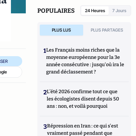
la
également réalisé les documentaires
Femme
députée, un homme comme les autres ?
POPULAIRES
24 Heures
7 Jours
(2014) et
Bruno Le Maire, l'Affranchi
(2015).
PLUS LUS
PLUS PARTAGES
1
Les Français moins riches que la
moyenne européenne pour la 3e
SER
année consécutive : jusqu'où ira le
grand déclassement ?
ogle
2
L’été 2026 confirme tout ce que
les écologistes disent depuis 50
ans : non, et voilà pourquoi
3
Répression en Iran : ce qui s'est
vraiment passé pendant que