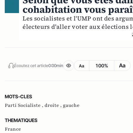
Selon que vous êtes dans
cohabitation vous para
Les socialistes et l'UMP ont des argu
électeurs d'aller voter aux élections l
Aa
100%
Écoutez cet article
0:00min
Aa
MOTS-CLES
Parti Socialiste ,
droite ,
gauche
THEMATIQUES
France