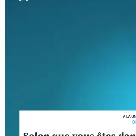
A LA U
D