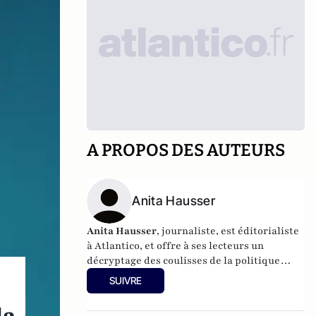
A PROPOS DES AUTEURS
Anita Hausser
Anita Hausser
, journaliste, est éditorialiste
à Atlantico, et offre à ses lecteurs un
décryptage des coulisses de la politique
française et internationale. Elle a
SUIVRE
notamment publié
Sarkozy, itinéraire d'une
ambition
(Editions l'Archipel, 2003). Elle a