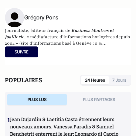
Grégory Pons
Journaliste, éditeur français de
Business Montres et
Joaillerie
, « médiafacture d’informations horlogères depuis
2004 » (site d’informations basé à Genève : 0 %
publicité-100 % liberté), spécialiste du marketing horloger
SUIVRE
et de l’analyse des marchés de la montre.
POPULAIRES
24 Heures
7 Jours
PLUS LUS
PLUS PARTAGES
1
Jean Dujardin & Laetitia Casta étrennent leurs
nouveaux amours, Vanessa Paradis & Samuel
Benchetrit enterrent le leur; Leonardo di Caprio