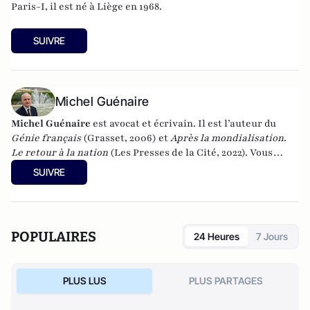
Paris-I, il est né à Liège en 1968.
SUIVRE
Michel Guénaire
Michel Guénaire
est avocat et écrivain. Il est l’auteur du
Génie français
(Grasset, 2006) et
Après la mondialisation.
Le retour à la nation
(Les Presses de la Cité, 2022). Vous
pouvez retrouver Michel Guénaire sur Twitter :
SUIVRE
@michelguenaire
POPULAIRES
24 Heures
7 Jours
PLUS LUS
PLUS PARTAGES