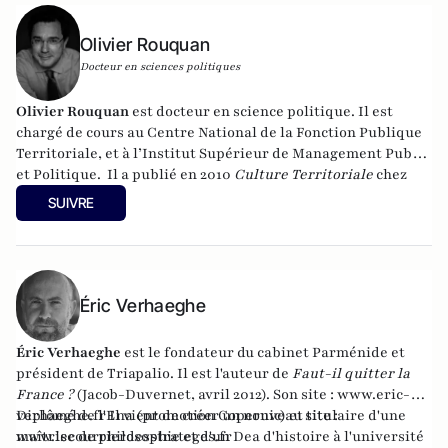
Olivier Rouquan
Docteur en sciences politiques
Olivier Rouquan
est docteur en science politique. Il est
chargé de cours au Centre National de la Fonction Publique
Territoriale, et à l’Institut Supérieur de Management Public
et Politique.
Il a publié en 2010
Culture Territoriale
chez
Gualino Editeur,
Droit constitutionnel et gouvernances
SUIVRE
politiques
, chez Gualino, septembre 2014
,
Développement
durable des territoires
,
(Gualino) en 2016,
Culture
territoriale
, (Gualino) 2016 et
En finir avec le Président
,
(Editions François Bourin) en 2017.
Éric Verhaeghe
Éric Verhaeghe
est le fondateur du
cabinet Parménide
et
président de
Triapalio
. Il est l'auteur de
Faut-il quitter la
France ?
(Jacob-Duvernet, avril 2012). Son site :
www.eric-
verhaeghe.fr
Diplômé de l'Ena (promotion Copernic) et titulaire d'une
Il vient de créer un nouveau site :
www.lecourrierdesstrateges.fr
maîtrise de philosophie et d'un Dea d'histoire à l'université