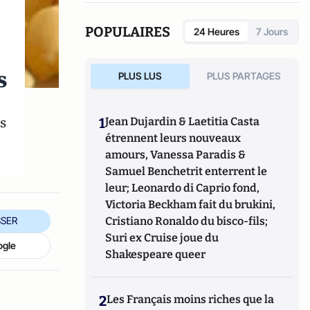
Michel (2011).
POPULAIRES
24 Heures
7 Jours
s
PLUS LUS
PLUS PARTAGES
s
1
Jean Dujardin & Laetitia Casta
étrennent leurs nouveaux
amours, Vanessa Paradis &
Samuel Benchetrit enterrent le
leur; Leonardo di Caprio fond,
Victoria Beckham fait du brukini,
Cristiano Ronaldo du bisco-fils;
SER
Suri ex Cruise joue du
ogle
Shakespeare queer
2
Les Français moins riches que la