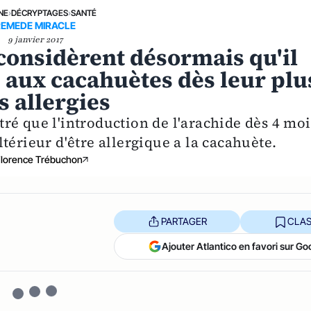
NE
›
DÉCRYPTAGES
›
SANTÉ
REMEDE MIRACLE
9 janvier 2017
considèrent désormais qu'il
s aux cacahuètes dès leur plu
s allergies
ré que l'introduction de l'arachide dès 4 moi
térieur d'être allergique a la cacahuète.
Florence Trébuchon
PARTAGER
CLAS
Ajouter Atlantico en favori sur Go