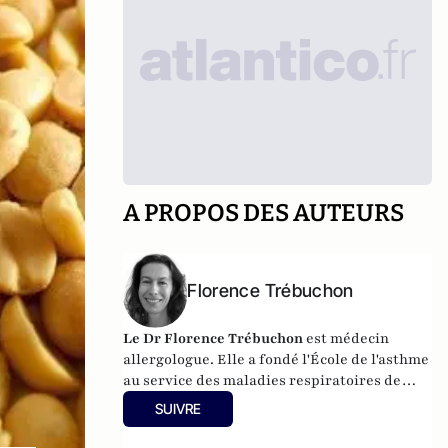
A PROPOS DES AUTEURS
Florence Trébuchon
Le Dr Florence Trébuchon
est médecin
allergologue. Elle a fondé l'École de l'asthme
au service des maladies respiratoires de
l'hôpital Arnaud-de-Villeneuve, à
SUIVRE
Montpellier. Elle est l'auteur de
Vaincre
l'asthme et les allergies
aux éditions Albin