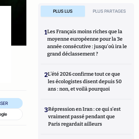
PLUS LUS
PLUS PARTAGES
1
Les Français moins riches que la
moyenne européenne pour la 3e
année consécutive : jusqu'où ira le
grand déclassement ?
2
L’été 2026 confirme tout ce que
les écologistes disent depuis 50
ans : non, et voilà pourquoi
SER
3
Répression en Iran : ce qui s'est
ogle
vraiment passé pendant que
Paris regardait ailleurs