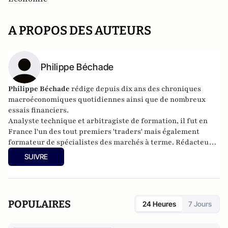
A PROPOS DES AUTEURS
Philippe Béchade
Philippe Béchade
rédige depuis dix ans des chroniques
macroéconomiques quotidiennes ainsi que de nombreux
essais financiers.
Analyste technique et arbitragiste de formation, il fut en
France l'un des tout premiers 'traders' mais également
formateur de spécialistes des marchés à terme. Rédacteur
aux Publications Agora, vous trouvez chaque jour ses
SUIVRE
analyses impertinentes des marchés dans
La Chronique
Agora
.
POPULAIRES
24 Heures
7 Jours