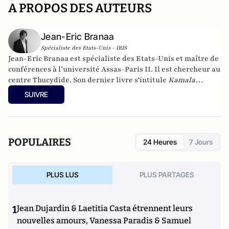
A PROPOS DES AUTEURS
Jean-Eric Branaa
Spécialiste des Etats-Unis - IRIS
Jean-Eric Branaa est spécialiste des Etats-Unis et maître de
conférences à l’université Assas-Paris II. Il est chercheur au
centre Thucydide. Son dernier livre s'intitule
Kamala
Harris, l'Amérique du futur
(Nouveau Monde éditions,
SUIVRE
collection Chronos, poche, 2024). Il est également l'auteur de
Hillary, une présidente des Etats-Unis
(Eyrolles, 2015),
Qui
veut la peau du Parti républicain ? L’incroyable Donald
Trump
(Passy, 2016),
Trumpland, portrait d'une Amérique
POPULAIRES
24 Heures
7 Jours
divisée
(Privat, 2017),
1968: Quand l'Amérique
gronde
(Privat, 2018),
Et s’il gagnait encore ?
(VA éditions,
2018),
Joe Biden : le 3e mandat de Barack Obama
(VA éditions,
PLUS LUS
PLUS PARTAGES
2019), la
biographie de Joe Biden
(Nouveau Monde, 2020) et
Géopolitique des Etats-Unis
(Puf, 2022).
1
Jean Dujardin & Laetitia Casta étrennent leurs
nouvelles amours, Vanessa Paradis & Samuel