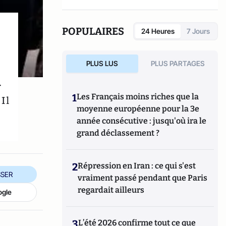
POPULAIRES
24 Heures
7 Jours
PLUS LUS
PLUS PARTAGES
r
1
Les Français moins riches que la
Il
moyenne européenne pour la 3e
année consécutive : jusqu'où ira le
grand déclassement ?
2
Répression en Iran : ce qui s'est
SER
vraiment passé pendant que Paris
regardait ailleurs
ogle
3
L’été 2026 confirme tout ce que