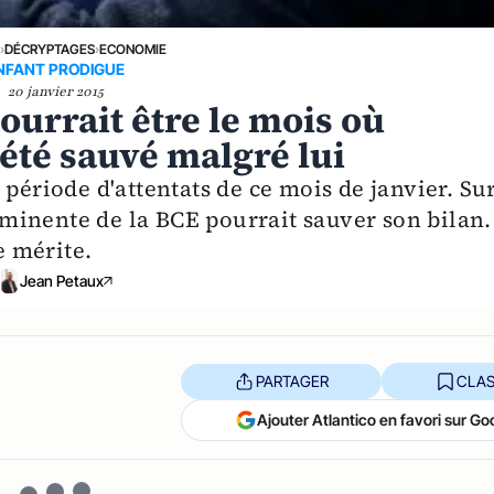
E
›
DÉCRYPTAGES
›
ECONOMIE
NFANT PRODIGUE
20 janvier 2015
ourrait être le mois où
été sauvé malgré lui
 période d'attentats de ce mois de janvier. Su
inente de la BCE pourrait sauver son bilan. 
e mérite.
Jean Petaux
PARTAGER
CLAS
Ajouter Atlantico en favori sur Go