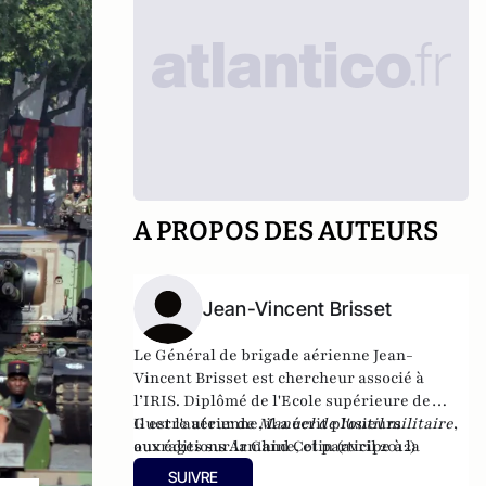
A PROPOS DES AUTEURS
Jean-Vincent Brisset
Le Général de brigade aérienne Jean-
Vincent Brisset est chercheur associé à
l’IRIS. Diplômé de l'Ecole supérieure de
Guerre aérienne, il a écrit plusieurs
Il est l'auteur de
Manuel de l'outil militaire
,
ouvrages sur la Chine, et participe à la
aux éditions Armand Colin (avril 2012)
rubrique défense dans
L’Année stratégique
.
SUIVRE