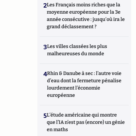
2
Les Français moins riches que la
moyenne européenne pour la 3e
année consécutive : jusqu'où ira le
grand déclassement ?
3
Les villes classées les plus
malheureuses du monde
4
Rhin & Danube à sec : l’autre voie
d’eau dont la fermeture pénalise
lourdement l’économie
européenne
5
L’étude américaine qui montre
que l’IA n’est pas (encore) un génie
en maths