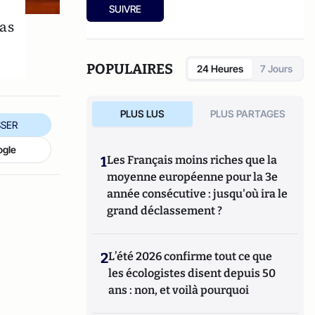
SUIVRE
as
POPULAIRES
24 Heures
7 Jours
PLUS LUS
PLUS PARTAGES
SER
ogle
1
Les Français moins riches que la
moyenne européenne pour la 3e
année consécutive : jusqu'où ira le
grand déclassement ?
2
L’été 2026 confirme tout ce que
les écologistes disent depuis 50
ans : non, et voilà pourquoi