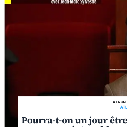
A LA UN
AT
Pourra-t-on un jour être