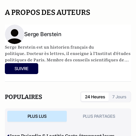
A PROPOS DES AUTEURS
Serge Berstein
Serge Berstein est un historien français du
politique. Docteur ès lettres, il enseigne à l'
Institut d'études
politiques de Paris
. Membre des conseils scientifiques de
la
Fondation Charles de Gaulle
et de l'
Institut François-
SUIVRE
Mitterrand
, il est également l'auteur de nombreux
ouvrages.
POPULAIRES
24 Heures
7 Jours
PLUS LUS
PLUS PARTAGES