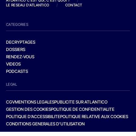
ATLANTICO C'EST QUI, C'EST QUOI ?
/
LE RESEAU D'ATLANTICO
/
CONTACT
CATEGORIES
DECRYPTAGES
DOSSIERS
RENDEZ-VOUS
VIDEOS
PODCASTS
LEGAL
CGV
MENTIONS LEGALES
PUBLICITE SUR ATLANTICO
GESTION DES COOKIES
POLITIQUE DE CONFIDENTIALITE
POLITIQUE D’ACCESSIBILITE
POLITIQUE RELATIVE AUX COOKIES
CONDITIONS GENERALES D’UTILISATION