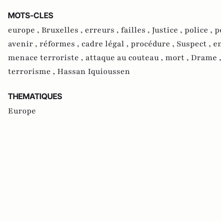
MOTS-CLES
europe ,
Bruxelles ,
erreurs ,
failles ,
Justice ,
police ,
p
avenir ,
réformes ,
cadre légal ,
procédure ,
Suspect ,
e
menace terroriste ,
attaque au couteau ,
mort ,
Drame 
terrorisme ,
Hassan Iquioussen
THEMATIQUES
Europe