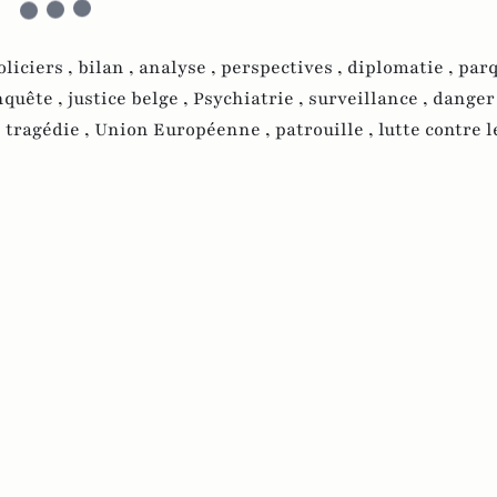
oliciers ,
bilan ,
analyse ,
perspectives ,
diplomatie ,
parq
nquête ,
justice belge ,
Psychiatrie ,
surveillance ,
danger
,
tragédie ,
Union Européenne ,
patrouille ,
lutte contre l