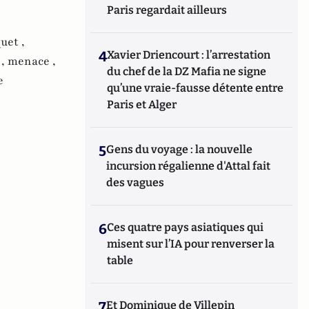
Paris regardait ailleurs
uet ,
4
Xavier Driencourt : l’arrestation
 ,
menace ,
du chef de la DZ Mafia ne signe
e
qu’une vraie-fausse détente entre
Paris et Alger
5
Gens du voyage : la nouvelle
incursion régalienne d'Attal fait
des vagues
6
Ces quatre pays asiatiques qui
misent sur l’IA pour renverser la
table
7
Et Dominique de Villepin