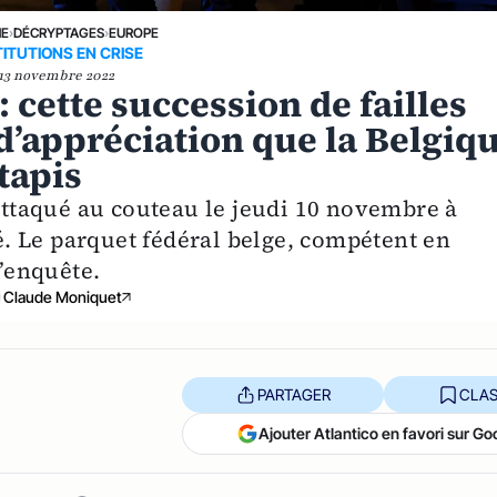
NE
›
DÉCRYPTAGES
›
EUROPE
TITUTIONS EN CRISE
13 novembre 2022
: cette succession de failles
 d’appréciation que la Belgiq
tapis
 attaqué au couteau le jeudi 10 novembre à
té. Le parquet fédéral belge, compétent en
l’enquête.
Claude Moniquet
PARTAGER
CLAS
Ajouter Atlantico en favori sur Go