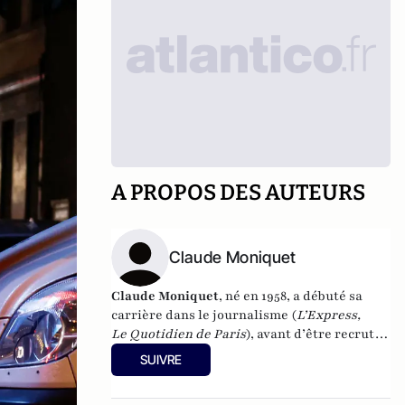
A PROPOS DES AUTEURS
Claude Moniquet
Claude Moniquet
, né en 1958, a débuté sa
carrière dans le journalisme (
L’Express,
Le Quotidien de Paris
), avant d’être recruté
par la Dgse pour devenir "agent de terrain"
SUIVRE
clandestin. Il exerce ainsi sous cette
couverture derrière le Rideau de fer à la fin