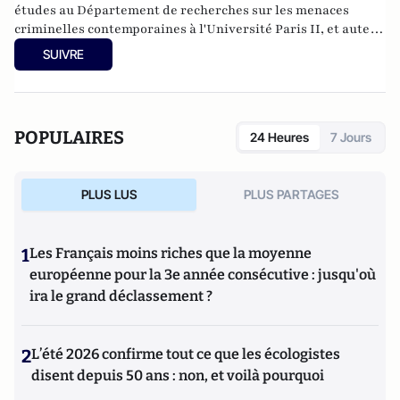
études au Département de recherches sur les menaces
criminelles contemporaines à l'
Université Paris II
, et auteur
de nombreux ouvrages sur le sujet. Dernier en date:
La
SUIVRE
criminalité organisée dans le chaos mondial : mafias,
triades, cartels, clans
. Il est directeur d'études, pôle
sécurité-défense-criminologie du Conservatoire National
des Arts et Métiers.
POPULAIRES
24 Heures
7 Jours
PLUS LUS
PLUS PARTAGES
1
Les Français moins riches que la moyenne
européenne pour la 3e année consécutive : jusqu'où
ira le grand déclassement ?
2
L’été 2026 confirme tout ce que les écologistes
disent depuis 50 ans : non, et voilà pourquoi