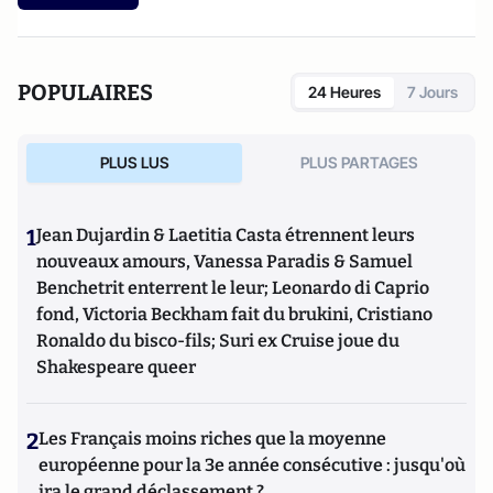
Les articles partagés sur Atlantico sont accessibles au grand
public, d'autres informations plus spécialisées figurent sur
wikiagri.fr
POPULAIRES
24 Heures
7 Jours
PLUS LUS
PLUS PARTAGES
1
Jean Dujardin & Laetitia Casta étrennent leurs
nouveaux amours, Vanessa Paradis & Samuel
Benchetrit enterrent le leur; Leonardo di Caprio
fond, Victoria Beckham fait du brukini, Cristiano
Ronaldo du bisco-fils; Suri ex Cruise joue du
Shakespeare queer
2
Les Français moins riches que la moyenne
européenne pour la 3e année consécutive : jusqu'où
ira le grand déclassement ?