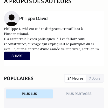
A PROPOS DES AUTEURS
Philippe David
Philippe David est cadre dirigeant, travaillant à
l'international.
Il a écrit trois livres politiques : "
Il va falloir tout
reconstruire
", ouvrage qui expliquait le pourquoi du 21
avril,
"Journal intime d'une année de rupture"
, sorti en 2009
aux éditions de l'Ixcéa, qui retrace les deux premières
SUIVRE
années de présidence Sarkozy et "
De la rupture aux
impostures
", Editions du Banc d'Arguin (9 avril 2012).
POPULAIRES
24 Heures
7 Jours
PLUS LUS
PLUS PARTAGES