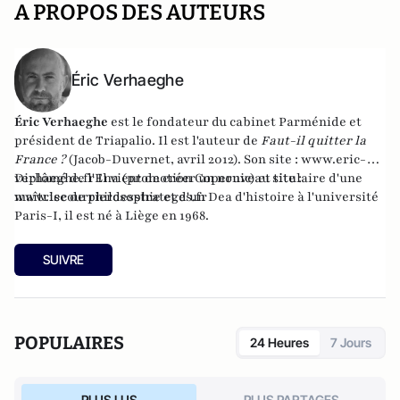
A PROPOS DES AUTEURS
Éric Verhaeghe
Éric Verhaeghe
est le fondateur du
cabinet Parménide
et
président de
Triapalio
. Il est l'auteur de
Faut-il quitter la
France ?
(Jacob-Duvernet, avril 2012). Son site :
www.eric-
verhaeghe.fr
Diplômé de l'Ena (promotion Copernic) et titulaire d'une
Il vient de créer un nouveau site :
www.lecourrierdesstrateges.fr
maîtrise de philosophie et d'un Dea d'histoire à l'université
Paris-I, il est né à Liège en 1968.
SUIVRE
POPULAIRES
24 Heures
7 Jours
PLUS LUS
PLUS PARTAGES