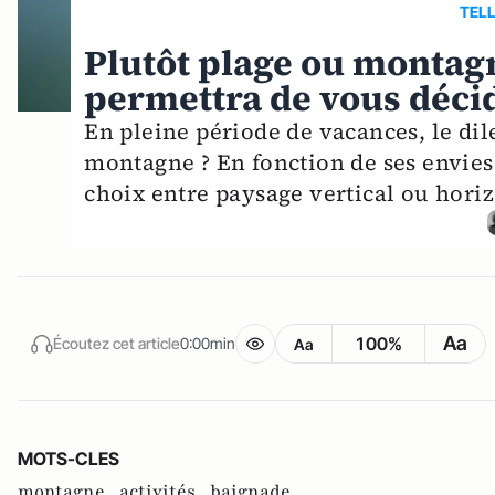
TELL
Plutôt plage ou montag
permettra de vous déci
En pleine période de vacances, le dile
montagne ? En fonction de ses envies,
choix entre paysage vertical ou horiz
Aa
100%
Écoutez cet article
0:00min
Aa
MOTS-CLES
montagne ,
activités ,
baignade