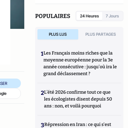
POPULAIRES
24 Heures
7 Jours
PLUS LUS
PLUS PARTAGES
1
Les Français moins riches que la
moyenne européenne pour la 3e
année consécutive : jusqu'où ira le
grand déclassement ?
SER
2
L’été 2026 confirme tout ce que
ogle
les écologistes disent depuis 50
ans : non, et voilà pourquoi
3
Répression en Iran : ce qui s'est