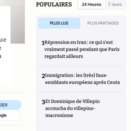
est l'auteur de plusieurs livres, tous publiés
POPULAIRES
24 Heures
7 Jours
chez
Via Romana
:
La Vocation chrétienne de
la France
(2010),
Kiffe la
France
(2011),
Une
autre Histoire de la Laïcité
(2013) et
L'Argent
PLUS LUS
PLUS PARTAGES
des Autres
(2015).
que
1
Répression en Iran : ce qui s'est
e
vraiment passé pendant que Paris
n
regardait ailleurs
2
Immigration : les (très) faux-
semblants européens après Ceuta
3
Et Dominique de Villepin
SER
accoucha du villepino-
ogle
macronisme