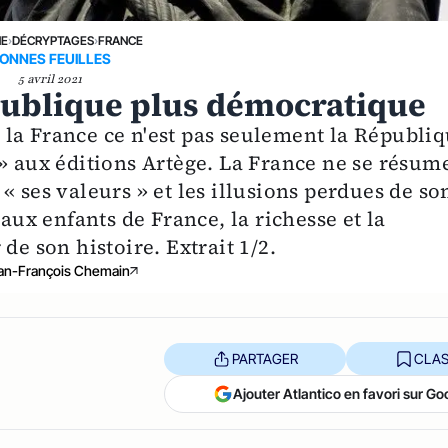
NE
›
DÉCRYPTAGES
›
FRANCE
ONNES FEUILLES
5 avril 2021
publique plus démocratique
la France ce n'est pas seulement la Républi
 » aux éditions Artège. La France ne se résum
« ses valeurs » et les illusions perdues de so
 aux enfants de France, la richesse et la
de son histoire. Extrait 1/2.
an-François Chemain
PARTAGER
CLAS
Ajouter Atlantico en favori sur Go