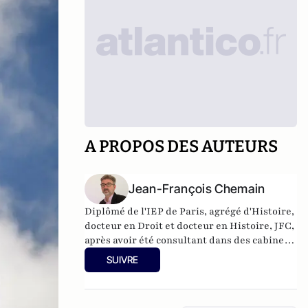
A PROPOS DES AUTEURS
Jean-François Chemain
Diplômé de l'IEP de Paris, agrégé d'Histoire,
docteur en Droit et docteur en Histoire, JFC,
après avoir été consultant dans des cabinets
anglo-saxons, puis cadre dirigeant dans un
SUIVRE
grand groupe industriel, a choisi il y a près
de 10 ans de devenir enseignant dans un
collège de Zone d'Education Prioritaire. Il