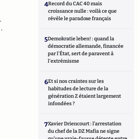
4
Record du CAC 40 mais
croissance nulle : voilà ce que
révèle le paradoxe français
,
,
5
Demokratie leben! : quand la
démocratie allemande, financée
par l'État, sert de paravent à
l'extrémisme
6
Et si nos craintes sur les
habitudes de lecture de la
génération Z étaient largement
infondées ?
7
Xavier Driencourt : l’arrestation
du chef de la DZ Mafia ne signe
qu’une vraie-fausse détente entre