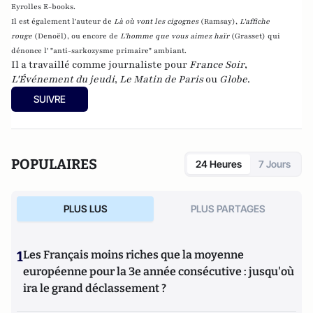
Eyrolles E-books.
Il est également l'auteur de
Là où vont les cigognes
(Ramsay),
L'affiche
rouge
(Denoël), ou encore de
L'homme que vous aimez haïr
(Grasset)
qui
dénonce l' "anti-sarkozysme primaire" ambiant.
Il a travaillé comme journaliste pour
France Soir
,
L'Événement du jeudi
,
Le Matin de Paris
ou
Globe
.
SUIVRE
POPULAIRES
24 Heures
7 Jours
PLUS LUS
PLUS PARTAGES
1
Les Français moins riches que la moyenne
européenne pour la 3e année consécutive : jusqu'où
ira le grand déclassement ?