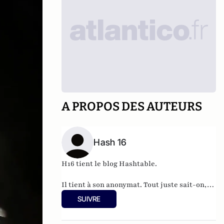
A PROPOS DES AUTEURS
Hash 16
H16 tient le blog
Hashtable
.
Il tient à son anonymat. Tout juste sait-on,
qu'à 37 ans, cet informaticien à l'humour
SUIVRE
acerbe habite en Belgique et travaille pour
"une grosse boutique qui produit, gère et