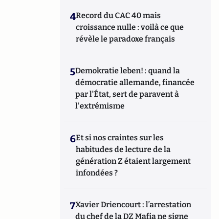
4
Record du CAC 40 mais
croissance nulle : voilà ce que
révèle le paradoxe français
5
Demokratie leben! : quand la
démocratie allemande, financée
par l'État, sert de paravent à
l'extrémisme
6
Et si nos craintes sur les
habitudes de lecture de la
génération Z étaient largement
infondées ?
7
Xavier Driencourt : l’arrestation
du chef de la DZ Mafia ne signe