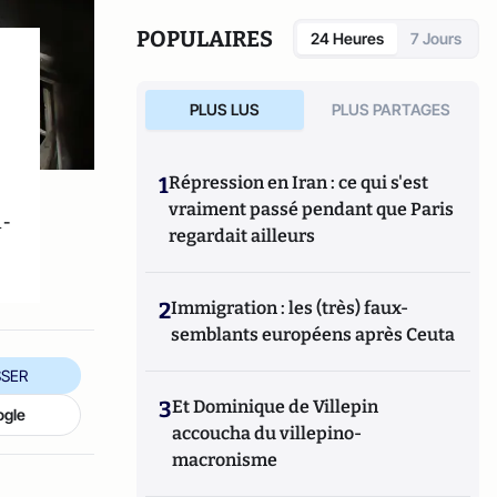
manipule beaucoup, beaucoup de
documents".
POPULAIRES
24 Heures
7 Jours
PLUS LUS
PLUS PARTAGES
1
Répression en Iran : ce qui s'est
vraiment passé pendant que Paris
-
regardait ailleurs
2
Immigration : les (très) faux-
semblants européens après Ceuta
SER
3
Et Dominique de Villepin
ogle
accoucha du villepino-
macronisme