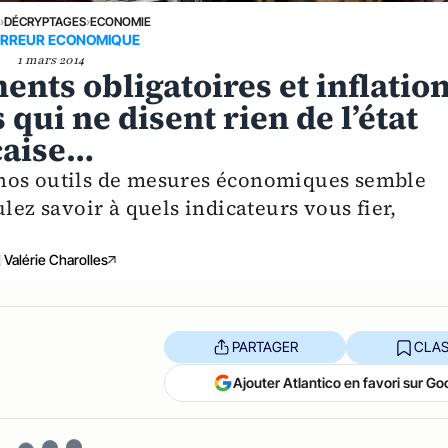
E
›
DÉCRYPTAGES
›
ECONOMIE
'ERREUR ECONOMIQUE
1 mars 2014
nts obligatoires et inflation
qui ne disent rien de l’état
çaise…
de nos outils de mesures économiques semble
lez savoir à quels indicateurs vous fier,
Valérie Charolles
PARTAGER
CLAS
Ajouter Atlantico en favori sur Go