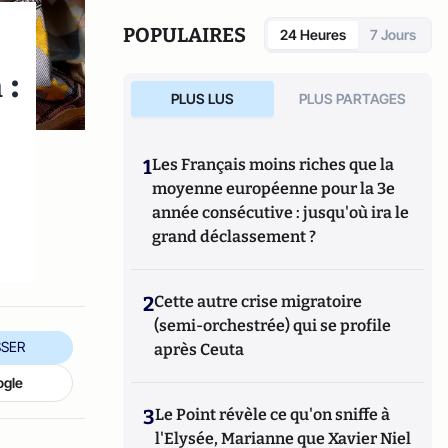
POPULAIRES
24 Heures
7 Jours
 :
PLUS LUS
PLUS PARTAGES
1
Les Français moins riches que la
moyenne européenne pour la 3e
année consécutive : jusqu'où ira le
grand déclassement ?
2
Cette autre crise migratoire
(semi-orchestrée) qui se profile
SER
après Ceuta
ogle
3
Le Point révèle ce qu'on sniffe à
l'Elysée, Marianne que Xavier Niel