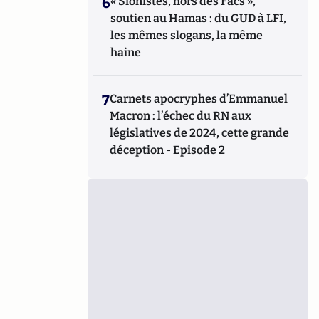
6
« Sionistes, hors des Facs »,
soutien au Hamas : du GUD à LFI,
les mêmes slogans, la même
haine
7
Carnets apocryphes d’Emmanuel
Macron : l’échec du RN aux
législatives de 2024, cette grande
déception - Episode 2