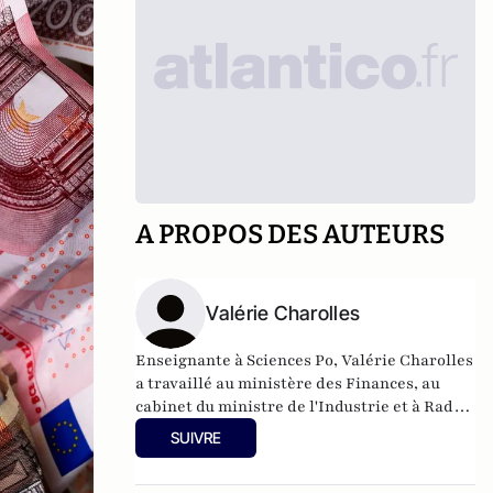
A PROPOS DES AUTEURS
Valérie Charolles
Enseignante à Sciences Po, Valérie Charolles
a travaillé au ministère des Finances, au
cabinet du ministre de l'Industrie et à Radio
France, dont elle a été directeur financier.
SUIVRE
Elle est l'auteur de
Et si tous les chiffres ne
disaient pas la vérité
, aux éditions Fayard.