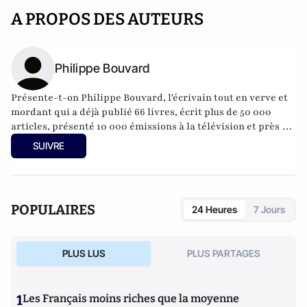
A PROPOS DES AUTEURS
Philippe Bouvard
Présente-t-on Philippe Bouvard, l'écrivain tout en verve et
mordant qui a déjà publié 66 livres, écrit plus de 50 000
articles, présenté 10 000 émissions à la télévision et près de
30 000 à la radio ? Journaliste de presse, de radio, de
SUIVRE
télévision, créateur des mythiques Grosses têtes, plume
acerbe, acide et drôle, il est l'une des figures du panthéon
journalistique français.
POPULAIRES
24 Heures
7 Jours
PLUS LUS
PLUS PARTAGES
1
Les Français moins riches que la moyenne