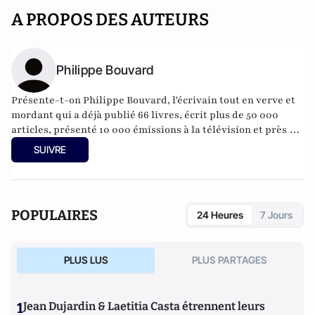
A PROPOS DES AUTEURS
Philippe Bouvard
Présente-t-on Philippe Bouvard, l'écrivain tout en verve et
mordant qui a déjà publié 66 livres, écrit plus de 50 000
articles, présenté 10 000 émissions à la télévision et près de
30 000 à la radio ? Journaliste de presse, de radio, de
SUIVRE
télévision, créateur des mythiques Grosses têtes, plume
acerbe, acide et drôle, il est l'une des figures du panthéon
journalistique français.
POPULAIRES
24 Heures
7 Jours
PLUS LUS
PLUS PARTAGES
1
Jean Dujardin & Laetitia Casta étrennent leurs