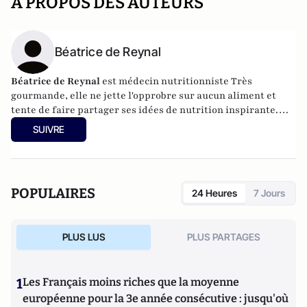
A PROPOS DES AUTEURS
Béatrice de Reynal
Béatrice de Reynal
est médecin nutritionniste Très
gourmande, elle ne jette l'opprobre sur aucun aliment et
tente de faire partager ses idées de nutrition inspirante.
Elle est par ailleurs l'auteur du blog "
MiamMiam
".
SUIVRE
POPULAIRES
24 Heures
7 Jours
PLUS LUS
PLUS PARTAGES
1
Les Français moins riches que la moyenne
européenne pour la 3e année consécutive : jusqu'où