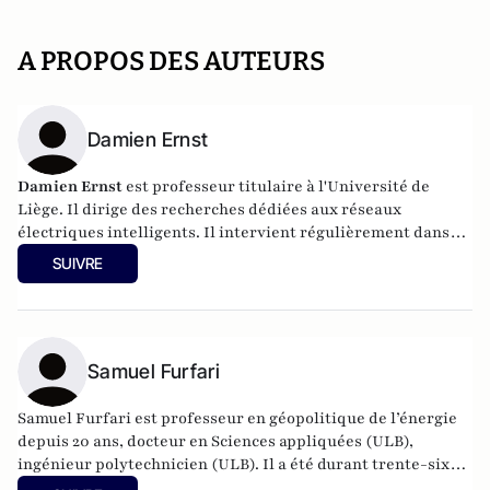
A PROPOS DES AUTEURS
Damien Ernst
Damien Ernst
est professeur titulaire à l'Université de
Liège. Il dirige des recherches dédiées aux réseaux
électriques intelligents. Il intervient régulièrement dans
les médias sur les sujets liés à l'énergie.
SUIVRE
Samuel Furfari
Samuel Furfari est professeur en géopolitique de l’énergie
depuis 20 ans, docteur en Sciences appliquées (ULB),
ingénieur polytechnicien (ULB). Il a été durant trente-six
ans haut fonctionnaire à la Direction générale de l'énergie