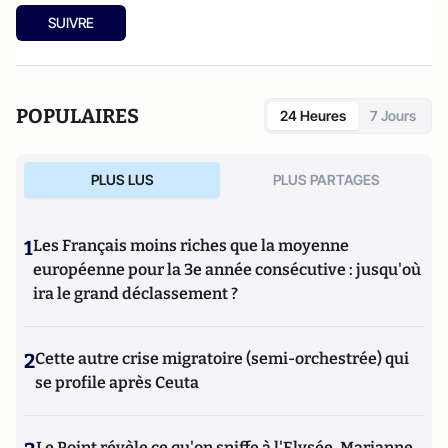
SUIVRE
POPULAIRES
24 Heures
7 Jours
PLUS LUS
PLUS PARTAGES
1
Les Français moins riches que la moyenne
européenne pour la 3e année consécutive : jusqu'où
ira le grand déclassement ?
2
Cette autre crise migratoire (semi-orchestrée) qui
se profile après Ceuta
Le Point révèle ce qu'on sniffe à l'Elysée, Marianne