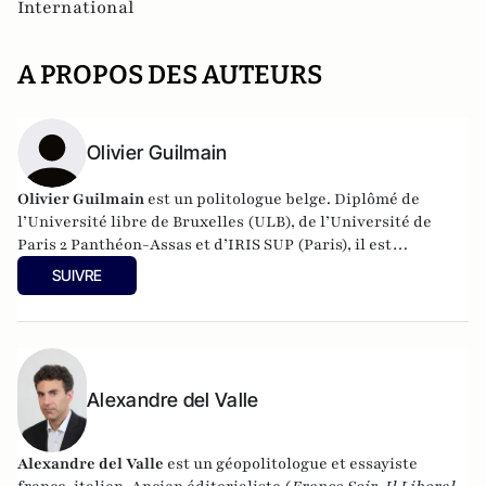
International
A PROPOS DES AUTEURS
Olivier Guilmain
Olivier Guilmain
est un politologue belge. Diplômé de
l’Université libre de Bruxelles (ULB), de l’Université de
Paris 2 Panthéon-Assas et d’IRIS SUP (Paris), il est
actuellement chercheur associé auprès du Centre Français
SUIVRE
de Recherche sur le Renseignement (CF2R). Ses dernières
études publiées sont
« Quelle société civile dans l’espace
arabe ? »
, rapport de recherche(Observatoire des mutations
politiques dans le monde arabe) (IRIS), Paris, Décembre
2014
ainsi que
« Le smart power au secours de la puissance
Alexandre del Valle
américaine »,
rapport de recherche du CF2R, Paris, Avril
2015.
Alexandre del Valle
est un géopolitologue et essayiste