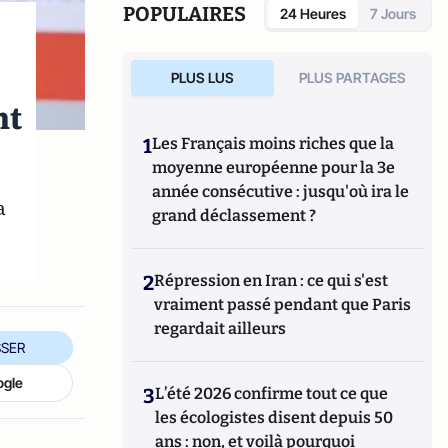
POPULAIRES
24 Heures
7 Jours
PLUS LUS
PLUS PARTAGES
nt
1
Les Français moins riches que la
moyenne européenne pour la 3e
année consécutive : jusqu'où ira le
a
grand déclassement ?
2
Répression en Iran : ce qui s'est
vraiment passé pendant que Paris
regardait ailleurs
SER
ogle
3
L’été 2026 confirme tout ce que
les écologistes disent depuis 50
ans : non, et voilà pourquoi