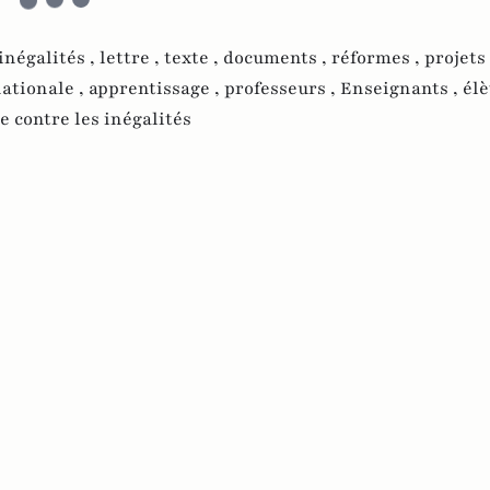
inégalités ,
lettre ,
texte ,
documents ,
réformes ,
projets
nationale ,
apprentissage ,
professeurs ,
Enseignants ,
élè
te contre les inégalités