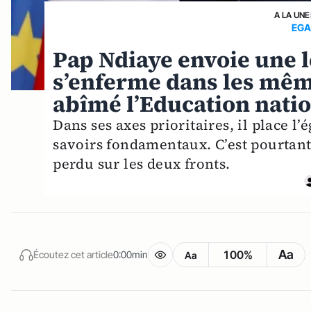
A LA UNE
EGA
Pap Ndiaye envoie une l
s’enferme dans les même
abîmé l’Education nati
Dans ses axes prioritaires, il place l
savoirs fondamentaux. C’est pourtant
perdu sur les deux fronts.
Aa
100%
Écoutez cet article
0:00min
Aa