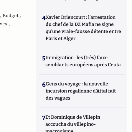
 ,
Budget ,
4
Xavier Driencourt : l’arrestation
ves ,
du chef de la DZ Mafia ne signe
qu’une vraie-fausse détente entre
Paris et Alger
5
Immigration : les (très) faux-
semblants européens après Ceuta
6
Gens du voyage : la nouvelle
incursion régalienne d'Attal fait
des vagues
7
Et Dominique de Villepin
accoucha du villepino-
macronisme