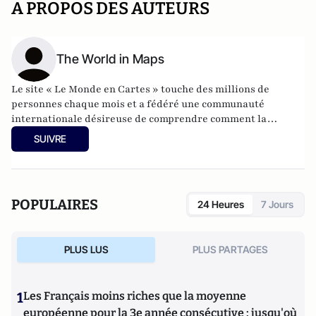
A PROPOS DES AUTEURS
The World in Maps
Le site « Le Monde en Cartes » touche des millions de
personnes chaque mois et a fédéré une communauté
internationale désireuse de comprendre comment la
géographie influence la politique, la société et l’histoire. Nos
SUIVRE
contenus sont partagés par des étudiants, des journalistes,
des enseignants, des chercheurs et des esprits curieux du
monde entier.
POPULAIRES
24 Heures
7 Jours
PLUS LUS
PLUS PARTAGES
1
Les Français moins riches que la moyenne
européenne pour la 3e année consécutive : jusqu'où