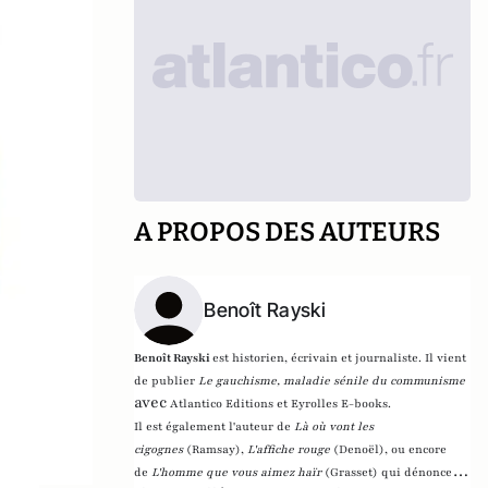
A PROPOS DES AUTEURS
Benoît Rayski
Benoît Rayski
est historien, écrivain et journaliste. Il vient
de publier
Le gauchisme, maladie sénile du communisme
avec
Atlantico Editions et Eyrolles E-books.
Il est également l'auteur de
Là où vont les
cigognes
(Ramsay),
L'affiche rouge
(Denoël), ou encore
de
L'homme que vous aimez haïr
(Grasset)
qui dénonce l'