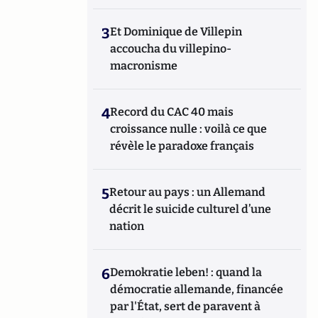
3
Et Dominique de Villepin
accoucha du villepino-
macronisme
4
Record du CAC 40 mais
croissance nulle : voilà ce que
révèle le paradoxe français
5
Retour au pays : un Allemand
décrit le suicide culturel d’une
nation
6
Demokratie leben! : quand la
démocratie allemande, financée
par l'État, sert de paravent à