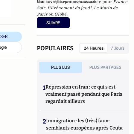
Il a travaillé comme journaliste pour
France
"anti-sarkozysme primaire" ambiant.
Soir
,
L'Événement du jeudi
,
Le Matin de
Paris
ou
Globe
.
SUIVRE
SER
ogle
POPULAIRES
24 Heures
7 Jours
PLUS LUS
PLUS PARTAGES
1
Répression en Iran : ce qui s'est
vraiment passé pendant que Paris
regardait ailleurs
2
Immigration : les (très) faux-
semblants européens après Ceuta