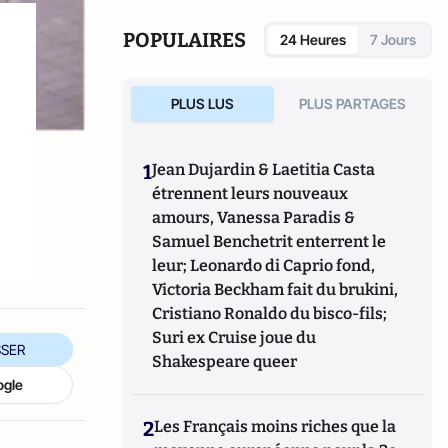
POPULAIRES
24 Heures
7 Jours
PLUS LUS
PLUS PARTAGES
1
Jean Dujardin & Laetitia Casta
étrennent leurs nouveaux
,
amours, Vanessa Paradis &
Samuel Benchetrit enterrent le
leur; Leonardo di Caprio fond,
Victoria Beckham fait du brukini,
Cristiano Ronaldo du bisco-fils;
Suri ex Cruise joue du
SER
Shakespeare queer
ogle
2
Les Français moins riches que la