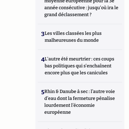
moyenne européenne pour la 3e
année consécutive : jusqu'où ira le
grand déclassement ?
3
Les villes classées les plus
malheureuses du monde
4
L'autre été meurtrier : ces coups
bas politiques qui s'enchaînent
encore plus que les canicules
5
Rhin & Danube à sec : l’autre voie
d’eau dont la fermeture pénalise
lourdement l’économie
européenne