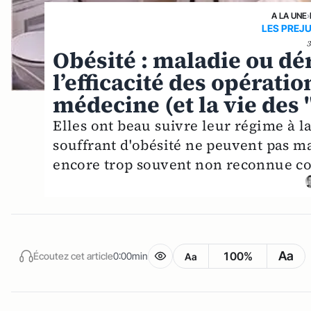
A LA UNE
›
LES PREJ
Obésité : maladie ou dé
l’efficacité des opérati
médecine (et la vie des 
Elles ont beau suivre leur régime à la
souffrant d'obésité ne peuvent pas mai
encore trop souvent non reconnue c
Aa
100%
Écoutez cet article
0:00min
Aa