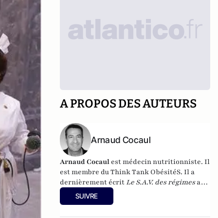
A PROPOS DES AUTEURS
Arnaud Cocaul
Arnaud Cocaul
est médecin nutritionniste. Il
est membre du
Think Tank ObésitéS
.
Il a
dernièrement écrit
Le S.A.V. des régimes
aux
éditions Marabout.
SUIVRE