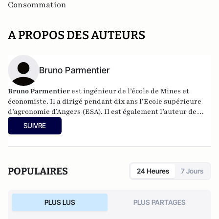
Consommation
A PROPOS DES AUTEURS
Bruno Parmentier
Bruno Parmentier
est ingénieur de l’école de Mines et
économiste. Il a dirigé pendant dix ans l’Ecole supérieure
d’agronomie d’Angers (ESA). Il est également l’auteur de
livres sur les enjeux alimentaires :
Faim zéro
,
Manger tous
SUIVRE
et bien
et
Nourrir l’humanité
. Aujourd’hui, il est
conférencier et tient un blog
nourrir-manger.fr
.
POPULAIRES
24 Heures
7 Jours
PLUS LUS
PLUS PARTAGES