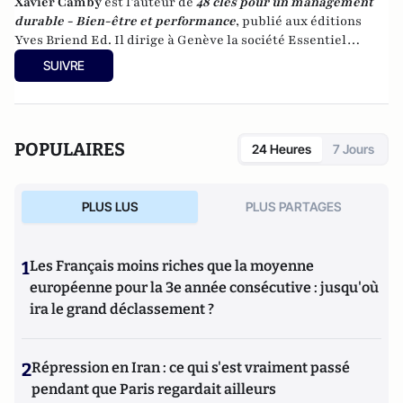
Xavier Camby
est l’auteur de
48 clés pour un management
durable - Bien-être et performance
, publié aux éditions
Yves Briend Ed.
Il dirige à Genève la société Essentiel
Management qui intervient en Belgique, en France, au
SUIVRE
Québec et en Suisse. Il anime également
le site Essentiel
Management
.
POPULAIRES
24 Heures
7 Jours
PLUS LUS
PLUS PARTAGES
1
Les Français moins riches que la moyenne
européenne pour la 3e année consécutive : jusqu'où
ira le grand déclassement ?
2
Répression en Iran : ce qui s'est vraiment passé
pendant que Paris regardait ailleurs