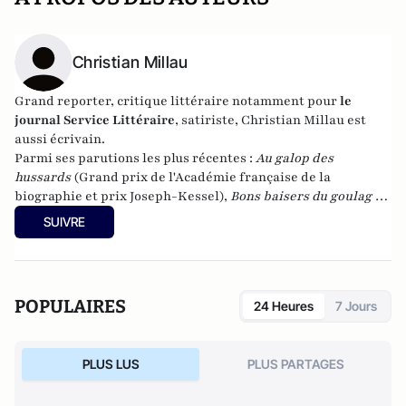
Christian Millau
Grand reporter, critique littéraire notamment pour
le
journal Service Littéraire
, satiriste, Christian Millau est
aussi écrivain.
Parmi ses parutions les plus récentes :
Au galop des
hussards
(Grand prix de l'Académie française de la
biographie et prix Joseph-Kessel),
Bons baisers du goulag
et
aux éditions du Rocher,
Le Petit Roman du vin,
Journal
SUIVRE
impoli
(prix du livre incorrect 2011),
Journal d'un mauvais
Français
(21 avril 2012) et
Dictionnaire d'un peu tout et
n'importe quoi
(Rocher, 2013)
POPULAIRES
24 Heures
7 Jours
PLUS LUS
PLUS PARTAGES