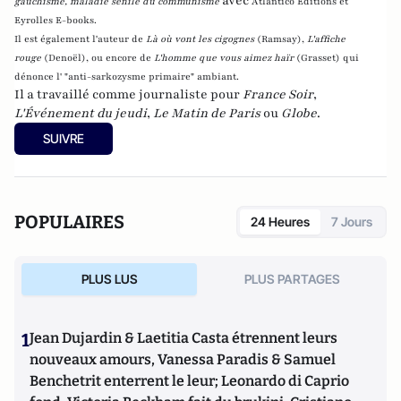
avec
gauchisme, maladie sénile du communisme
Atlantico Editions et
Eyrolles E-books.
Il est également l'auteur de
Là où vont les cigognes
(Ramsay),
L'affiche
rouge
(Denoël), ou encore de
L'homme que vous aimez haïr
(Grasset)
qui
dénonce l' "anti-sarkozysme primaire" ambiant.
Il a travaillé comme journaliste pour
France Soir
,
L'Événement du jeudi
,
Le Matin de Paris
ou
Globe
.
SUIVRE
POPULAIRES
24 Heures
7 Jours
PLUS LUS
PLUS PARTAGES
1
Jean Dujardin & Laetitia Casta étrennent leurs
nouveaux amours, Vanessa Paradis & Samuel
Benchetrit enterrent le leur; Leonardo di Caprio