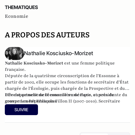
THEMATIQUES
Economie
A PROPOS DES AUTEURS
Nathalie Kosciusko-Morizet
Nathalie Kosciusko-Morizet
est une femme politique
française.
Députée de la quatrième circonscription de l'Essonne à
partir de 2002, elle occupe les fonctions de secrétaire d'État
chargée de l'Écologie, puis chargée de la Prospective et du
Développement de l'économie numérique, au sein du
Elle est actuellement conseillère de Paris, et présidente du
gouvernement François Fillon II (2007-2010). Secrétaire
groupe Les Républicains.
générale adjointe de l'UMP et maire de Longjumeau, elle est
SUIVRE
nommée
ministre de l'Écologie, du Développement durable,
des Transports et du Logement
le 14 novembre 2010.