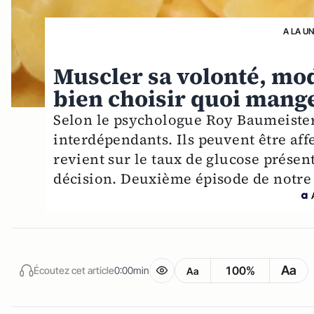
A LA U
Muscler sa volonté, mo
bien choisir quoi mang
Selon le psychologue Roy Baumeister,
interdépendants. Ils peuvent être aff
revient sur le taux de glucose prése
décision. Deuxième épisode de notre 
Aa
100%
Écoutez cet article
0:00min
Aa