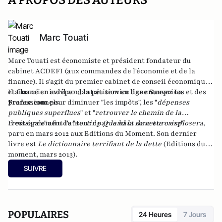
A PROPOS DES AUTEURS
Marc Touati
Marc Touati est économiste et président fondateur du
cabinet
ACDEFI
(aux commandes de l'économie et de la
finance). Il s'agit du premier cabinet de conseil économique
et financier indépendant au service des entreprises et des
Il a lancé en avril 2013 la pétition en ligne
Sauvez La
professionnels.
France.com
pour diminuer "les impôts", les "
dépenses
publiques superflues
" et "
retrouver le chemin de la
croissance
Il est également l'auteur de
" afin de "
sortir par le haut de cette crise
Quand la zone euro explosera
".
,
paru en mars 2012 aux Editions du Moment
. Son dernier
livre est
Le dictionnaire terrifiant de la dette
(Editions du
moment, mars 2013).
SUIVRE
POPULAIRES
24 Heures
7 Jours