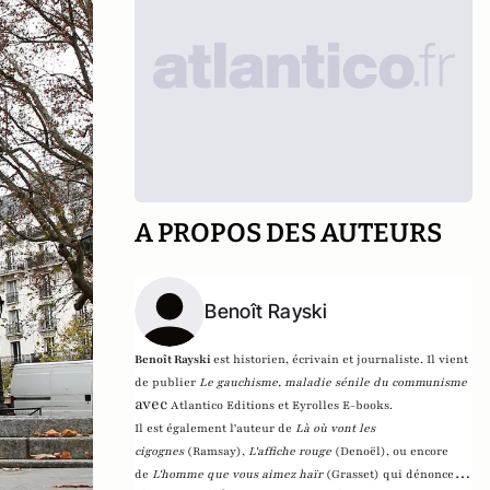
A PROPOS DES AUTEURS
Benoît Rayski
Benoît Rayski
est historien, écrivain et journaliste. Il vient
de publier
Le gauchisme, maladie sénile du communisme
avec
Atlantico Editions et Eyrolles E-books.
Il est également l'auteur de
Là où vont les
cigognes
(Ramsay),
L'affiche rouge
(Denoël), ou encore
de
L'homme que vous aimez haïr
(Grasset)
qui dénonce l'