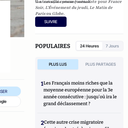
Il a travaillé comme journaliste pour
France
"anti-sarkozysme primaire" ambiant.
Soir
,
L'Événement du jeudi
,
Le Matin de
Paris
ou
Globe
.
SUIVRE
POPULAIRES
24 Heures
7 Jours
PLUS LUS
PLUS PARTAGES
1
Les Français moins riches que la
moyenne européenne pour la 3e
SER
année consécutive : jusqu'où ira le
ogle
grand déclassement ?
2
Cette autre crise migratoire