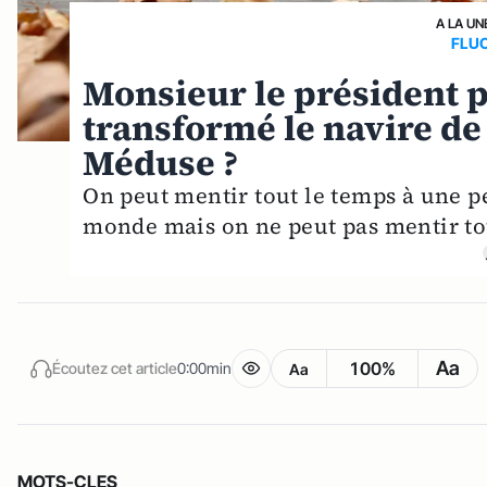
A LA UN
FLU
Monsieur le président 
transformé le navire de
Méduse ?
On peut mentir tout le temps à une pe
monde mais on ne peut pas mentir tou
Aa
100%
Écoutez cet article
0:00min
Aa
MOTS-CLES