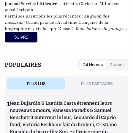
journal Service Littéraire
, satiriste, Christian Millau est
aussi écrivain.
Parmi ses parutions les plus récentes :
Au galop des
hussards
(Grand prix de l'Académie française de la
biographie et prix Joseph-Kessel),
Bons baisers du goulag
et
aux éditions du Rocher,
Le Petit Roman du vin,
Journal
SUIVRE
impoli
(prix du livre incorrect 2011),
Journal d'un mauvais
Français
(21 avril 2012) et
Dictionnaire d'un peu tout et
n'importe quoi
(Rocher, 2013)
POPULAIRES
24 Heures
7 Jours
PLUS LUS
PLUS PARTAGES
1
Jean Dujardin & Laetitia Casta étrennent leurs
nouveaux amours, Vanessa Paradis & Samuel
Benchetrit enterrent le leur; Leonardo di Caprio
fond, Victoria Beckham fait du brukini, Cristiano
Ronaldo du bisco-fils; Suri ex Cruise joue du