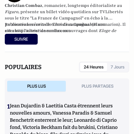
Christian Combaz
, romancier,
longtemps éditorialiste au
Figaro
,
présente un billet vidéo quotidien sur TVLibertés
sous le titre "
La France de Campagnol
" en écho à la
publication en 2012 de
Retrouvez les écrits de Christian Combaz sur son
Gens de campagnol
(Flammarion)
.
Il
est aussi l'auteur de
site:
http://christiancombaz.
nombreux ouvrages
com
dont
Eloge de
l'âge
(4 éditions). En avril 2017 au moment de signer le
SUIVRE
service de presse de son dernier livre
"Portrait de Marianne
avec un poignard dans le dos"
, son éditeur lui rend les droits,
lui laisse l'à-valoir, et le livre se retrouve meilleure vente
pendant trois semaines sur Amazon en édition numérique.
POPULAIRES
24 Heures
7 Jours
Il reparaît en version papier, augmentée de plusieurs
chapitres, en juin aux Editions Le Retour aux Sources.
PLUS LUS
PLUS PARTAGES
1
Jean Dujardin & Laetitia Casta étrennent leurs
nouvelles amours, Vanessa Paradis & Samuel
Benchetrit enterrent le leur; Leonardo di Caprio
fond, Victoria Beckham fait du brukini, Cristiano