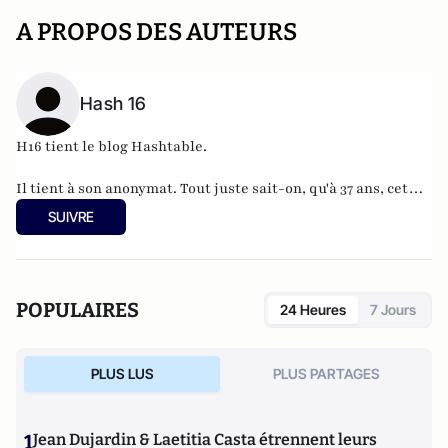
A PROPOS DES AUTEURS
Hash 16
H16 tient le blog
Hashtable
.
Il tient à son anonymat. Tout juste sait-on, qu'à 37 ans, cet
informaticien à l'humour acerbe habite en Belgique et
SUIVRE
travaille pour
"une grosse boutique qui produit, gère et
manipule beaucoup, beaucoup de documents".
POPULAIRES
24 Heures
7 Jours
PLUS LUS
PLUS PARTAGES
1
Jean Dujardin & Laetitia Casta étrennent leurs