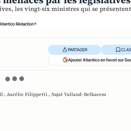
 menacés par les législatives
tives, les vingt-six ministres qui se présenten
Atlantico Rédaction
PARTAGER
CLAS
Ajouter Atlantico en favori sur Go
l ,
Aurélie Filippetti ,
Najat Vallaud-Belkacem