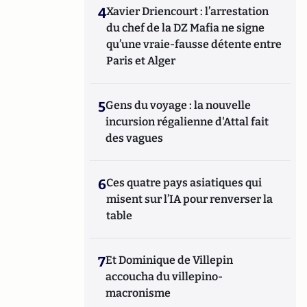
4
Xavier Driencourt : l’arrestation
du chef de la DZ Mafia ne signe
qu’une vraie-fausse détente entre
Paris et Alger
5
Gens du voyage : la nouvelle
incursion régalienne d'Attal fait
des vagues
6
Ces quatre pays asiatiques qui
misent sur l’IA pour renverser la
table
7
Et Dominique de Villepin
accoucha du villepino-
macronisme