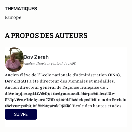
THEMATIQUES
Europe
A PROPOS DES AUTEURS
Dov Zerah
Ancien directeur général de l'AFD
Ancien élève de
l’École nationale d’administration (
ENA),
Dov ZERAH
a été directeur des Monnaies et médailles.
Ancien directeur général de l'Agence française de
développement (AFD), il a également été président de
Auteur de sept livres et de très nombreux articles, Dov
Proparco, filiale de l’AFD spécialisée dans le financement du
ZERAH a enseigné à l’Institut d’études politiques de Paris
secteur privé et censeur d'OSEO.
(Sciences Po), à l’ENA, ainsi qu’à l’École des hautes études
commerciales de Paris (HEC). Conseiller municipal de
SUIVRE
Neuilly-sur-Seine de 2008 à 2014, et à nouveau depuis 2020.
Administrateur du Consistoire de Paris de 1998 à 2006 et de
2010 à 2018, il en a été le président en 2010.