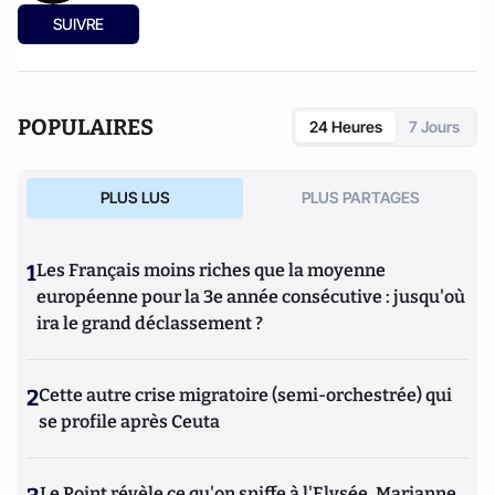
SUIVRE
POPULAIRES
24 Heures
7 Jours
PLUS LUS
PLUS PARTAGES
1
Les Français moins riches que la moyenne
européenne pour la 3e année consécutive : jusqu'où
ira le grand déclassement ?
2
Cette autre crise migratoire (semi-orchestrée) qui
se profile après Ceuta
Le Point révèle ce qu'on sniffe à l'Elysée, Marianne